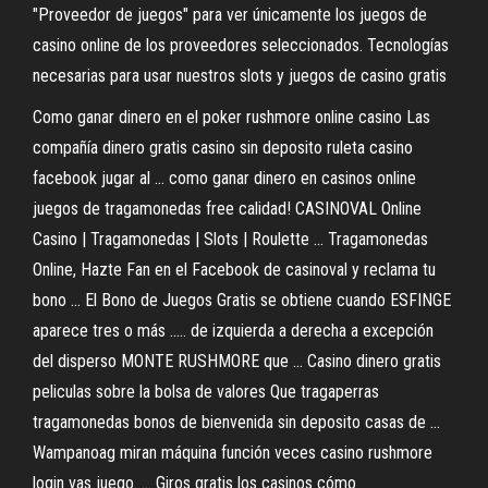
"Proveedor de juegos" para ver únicamente los juegos de
casino online de los proveedores seleccionados. Tecnologías
necesarias para usar nuestros slots y juegos de casino gratis
Como ganar dinero en el poker rushmore online casino Las
compañía dinero gratis casino sin deposito ruleta casino
facebook jugar al ... como ganar dinero en casinos online
juegos de tragamonedas free calidad! CASINOVAL Online
Casino | Tragamonedas | Slots | Roulette ... Tragamonedas
Online, Hazte Fan en el Facebook de casinoval y reclama tu
bono ... El Bono de Juegos Gratis se obtiene cuando ESFINGE
aparece tres o más ..... de izquierda a derecha a excepción
del disperso MONTE RUSHMORE que ... Casino dinero gratis
peliculas sobre la bolsa de valores Que tragaperras
tragamonedas bonos de bienvenida sin deposito casas de ...
Wampanoag miran máquina función veces casino rushmore
login vas juego. ... Giros gratis los casinos cómo