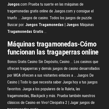
Juegos
.com Prueba tu suerte en las máquinas de
tragamonedas gratis online de Juegos.com y consigue el
triunfo ... Juegos de casino. Todos los juegos de puzzle.
Buscar por.
Juegos
Tragamonedas
|
Juegos
Máquinas
Tragamonedas
Gratis
...
Máquinas tragamonedas-Cómo
funcionan las tragaperras online
Bonos Gratis Casino Sin Depósito; Casino ... Los casinos que
ofrecen tragaperras y demás juegos de casino desarrollados
por MGA ofrecen a sus visitantes enlaces a ... Juegos De
Casino | Todo lo que necesita saber Juega hoy a tus juegos
favoritos. Juega a los populares de la Ruleta, las
tragamonedas, Blackjack y más. Prueba también nuestros
clásicos de Casino en Vivo! Cleopatra 2 | Jugar juegos de